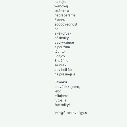
na tejto
webovej
stránke a
nepreberáme
žiadnu
zodpovednosť
za
akékoľvek
dôsledky
vyplývajúce
z použitia
týchto
údajov.
Snažíme
sa však,
aby boli čo
najpresnejšie.
Stránku
prevádzkujeme,
lebo
milujeme
futbal a
štatistiky!
info@futbaloveligy.sk