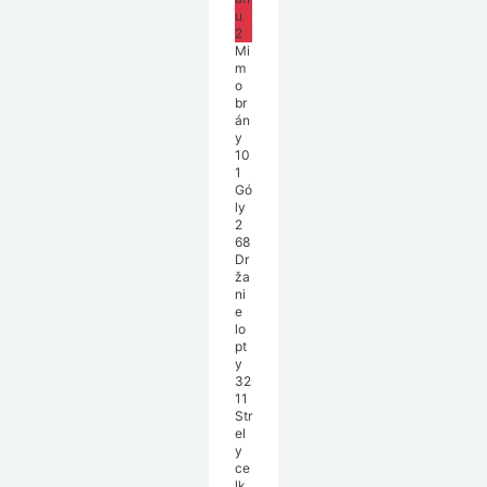
u
2
Mi
m
o
br
án
y
10
1
Gó
ly
2
68
Dr
ža
ni
e
lo
pt
y
32
11
Str
el
y
ce
lk