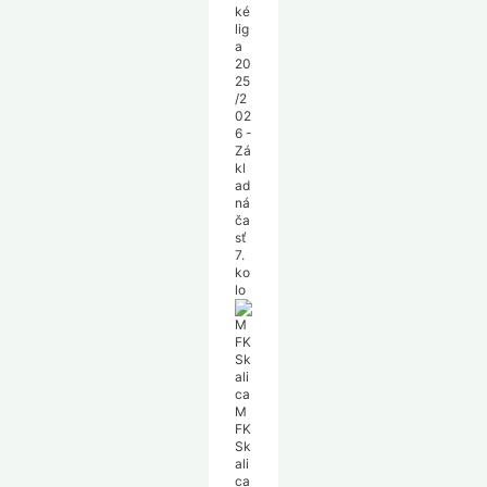
ké
lig
a
20
25
/2
02
6 -
Zá
kl
ad
ná
ča
sť
7.
ko
lo
M
FK
Sk
ali
ca