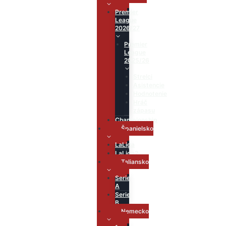
Premier
League
2026/27
Premier
League
2025/26
Strelci
Asistencie
Hodnotenie
Hráč
zápasu
Championship
Španielsko
LaLiga
LaLiga2
Taliansko
Serie
A
Serie
B
Nemecko