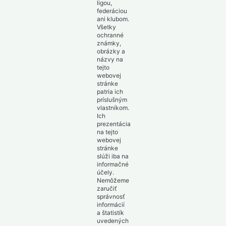
ligou,
federáciou
ani klubom.
Všetky
ochranné
známky,
obrázky a
názvy na
tejto
webovej
stránke
patria ich
príslušným
vlastníkom.
Ich
prezentácia
na tejto
webovej
stránke
slúži iba na
informačné
účely.
Nemôžeme
zaručiť
správnosť
informácií
a štatistík
uvedených