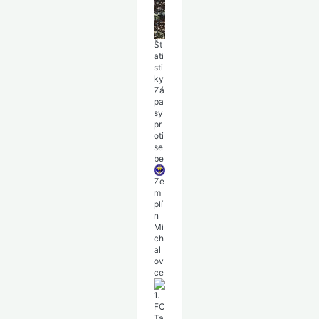
as:
0-
2
Št
ati
sti
ky
Zá
pa
sy
pr
oti
se
be
Ze
m
plí
n
Mi
ch
al
ov
ce