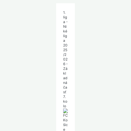
1.
lig
a -
Ni
ké
lig
a
20
25
/2
02
6 -
Zá
kl
ad
ná
ča
sť
7.
ko
lo