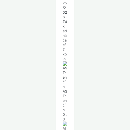
25
/2
02
6 -
Zá
kl
ad
ná
ča
sť
7.
ko
lo
AS
Tr
en
čí
n
0
:
3