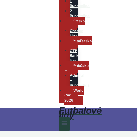
1.
Bundesliga
2.
Bundesliga
Česko
Chance
Liga
Maďarsko
OTP
Bank
liga
Rakúsko
Admiral
–
Bundesliga
World
Cup
2026
Futbalové
ligy