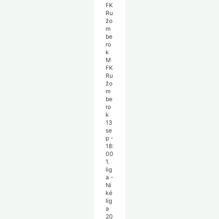
M
FK
Ru
žo
m
be
ro
k
13
se
p
-
18:
00
1.
lig
a -
Ni
ké
lig
a
20