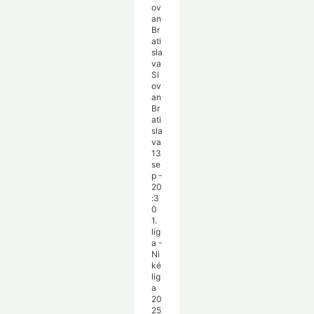
Sl
ov
an
Br
ati
sla
va
13
se
p
-
20
:3
0
1.
lig
a -
Ni
ké
lig
a
20
25