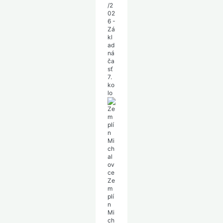
/2
02
6 -
Zá
kl
ad
ná
ča
sť
7.
ko
lo
Ze
m
plí
n
Mi
ch