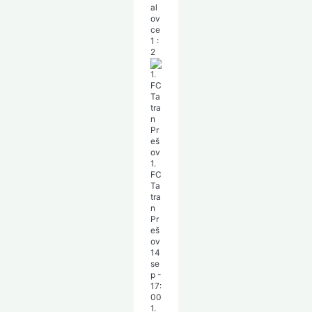
al
ov
ce
1
:
2
1.
FC
Ta
tra
n
Pr
eš
ov
14
se
p
-
17:
00
1.