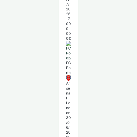
7/
20
26
17.
00
0.
00
0€
FC
Po
rto
Ar
se
na
l
Lo
nd
on
30
/0
6/
20