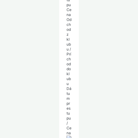
pu
Ce
na
Od
ch
od
z
kl
ub
u
/
Prí
ch
od
do
kl
ub
u
Dá
tu
m
pr
es
tu
pu
/
Ce
na