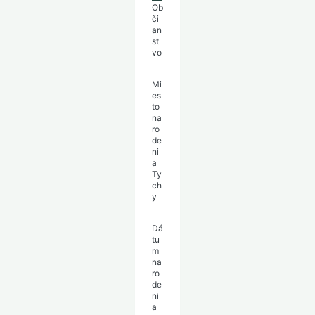
Ob
či
an
st
vo
Mi
es
to
na
ro
de
ni
a
Ty
ch
y
Dá
tu
m
na
ro
de
ni
a