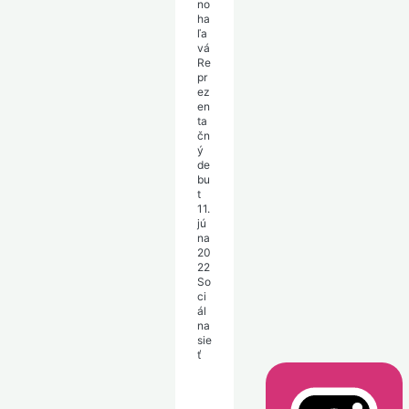
no
ha
ľa
vá
Re
pr
ez
en
ta
čn
ý
de
bu
t
11.
jú
na
20
22
So
ci
ál
na
sie
ť