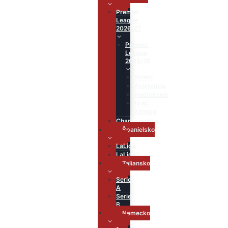
Premier
League
2026/27
Premier
League
2025/26
Strelci
Asistencie
Hodnotenie
Hráč
zápasu
Championship
Španielsko
LaLiga
LaLiga2
Taliansko
Serie
A
Serie
B
Nemecko