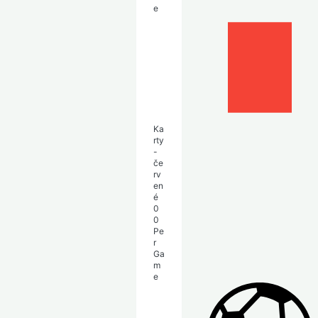
e
Ka
rty
-
če
rv
en
é
0
0
Pe
r
Ga
m
e