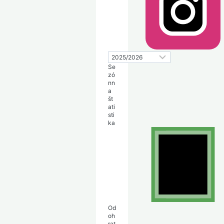
Se
zó
nn
a
št
ati
sti
ka
Od
oh
rat