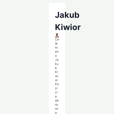
Jakub
Kiwior
Ce
lé
m
en
o
Ja
ku
b
Ki
wi
or
Po
zí
ci
a
ob
ra
nc
a