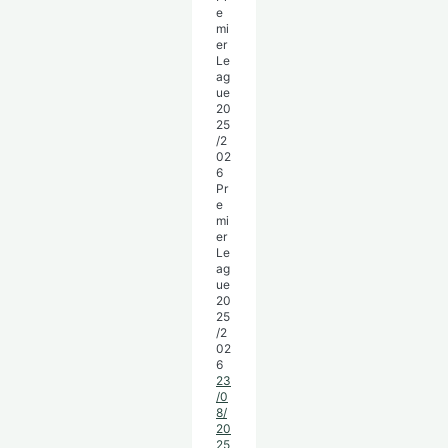
Pr
e
mi
er
Le
ag
ue
20
25
/2
02
6
23
/0
8/
20
25