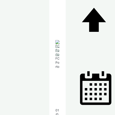
FC
Po
rto
01
/0