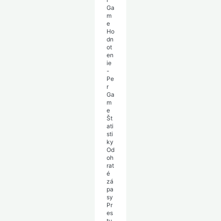
Ga
m
e
Ho
dn
ot
en
ie
-
Pe
r
Ga
m
e
Št
ati
sti
ky
Od
oh
rat
é
zá
pa
sy
Pr
es
tu