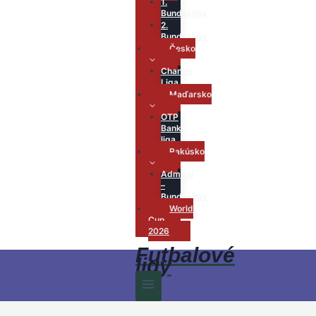
1.
Bundesliga
2.
Bundesliga
Česko
Chance
Liga
Maďarsko
OTP
Bank
liga
Rakúsko
Admiral
–
Bundesliga
World
Cup
2026
Futbalové
ligy