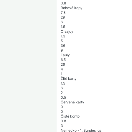
3.8
Rohové kopy
7.3
29
6
1.5
Ofsajdy
1.3
5
36
9
Fauly
6.5
26
4
1
Žlté karty
1.5
6
2
0.5
Červené karty
0
0
Čisté konto
0.8
3
Nemecko - 1. Bundesliga