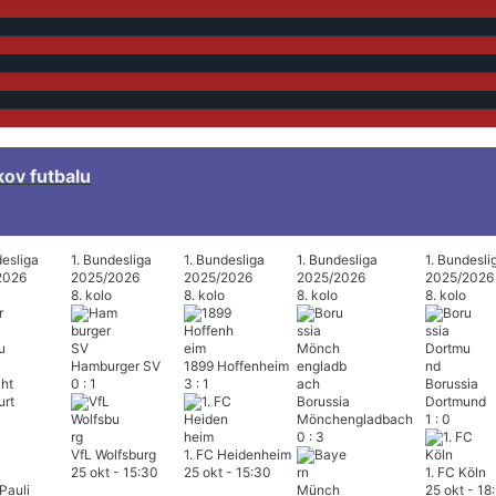
kov futbalu
desliga
1. Bundesliga
1. Bundesliga
1. Bundesliga
1. Bundesli
2026
2025/2026
2025/2026
2025/2026
2025/2026
8. kolo
8. kolo
8. kolo
8. kolo
Hamburger SV
1899 Hoffenheim
cht
0
:
1
3
:
1
Borussia
urt
Borussia
Dortmund
Mönchengladbach
1
:
0
0
:
3
VfL Wolfsburg
1. FC Heidenheim
25 okt
-
15:30
25 okt
-
15:30
1. FC Köln
Pauli
25 okt
-
18