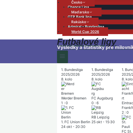
Česko
Chance Liga
Maďarsko
OTP Bank liga
Rakúsko
Admiral – Bundesliga
World Cup 2026
Futbalové ligy
Výsledky a štatistiky pre milovní
1. Bundesliga
1. Bundesliga
1. Bun
2025/2026
2025/2026
2025/
8. kolo
8. kolo
8. kolo
Werder Bremen
FC Augsburg
1
:
0
0
:
6
Eintra
Frankf
2
:
0
RB Leipzig
1. FC Union Berlin
25 okt
-
15:30
24 okt
-
20:30
FC St. 