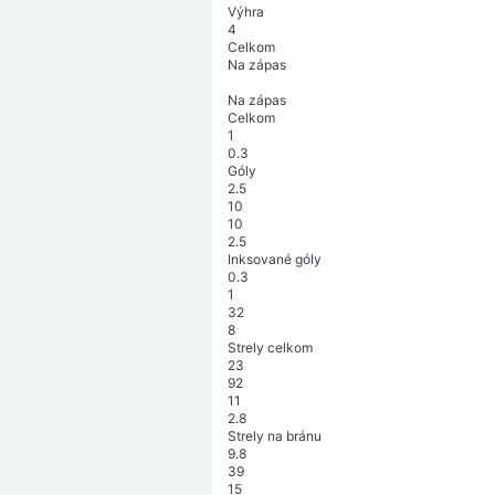
Výhra
4
Celkom
Na zápas
Na zápas
Celkom
1
0.3
Góly
2.5
10
10
2.5
Inksované góly
0.3
1
32
8
Strely celkom
23
92
11
2.8
Strely na bránu
9.8
39
15