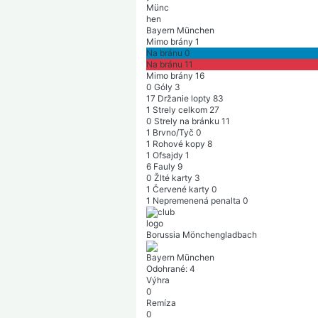
Bayern München
Mimo brány
1
Na bránu
0
Na bránu
11
Mimo brány
16
0
Góly
3
17
Držanie lopty
83
1
Strely celkom
27
0
Strely na bránku
11
1
Brvno/Tyč
0
1
Rohové kopy
8
1
Ofsajdy
1
6
Fauly
9
0
Žlté karty
3
1
Červené karty
0
1
Nepremenená penalta
0
Borussia Mönchengladbach
Bayern München
Odohrané:
4
Výhra
0
Remíza
0