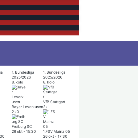
ga
1. Bundesliga
1. Bundesliga
2025/2026
2025/2026
8. kolo
8. kolo
VfB Stuttgart
Bayer Leverkusen
2
:
1
2
:
0
Freiburg SC
26 okt
-
15:30
1.FSV Mainz 05
:30
26 okt
-
17:30