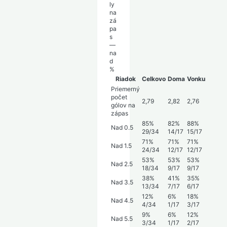
ly
na
zá
pa
s
—
na
d
%
Riadok
Celkovo
Doma
Vonku
Priemerný
počet
2,79
2,82
2,76
gólov na
zápas
85%
82%
88%
Nad 0.5
29/34
14/17
15/17
71%
71%
71%
Nad 1.5
24/34
12/17
12/17
53%
53%
53%
Nad 2.5
18/34
9/17
9/17
38%
41%
35%
Nad 3.5
13/34
7/17
6/17
12%
6%
18%
Nad 4.5
4/34
1/17
3/17
9%
6%
12%
Nad 5.5
3/34
1/17
2/17