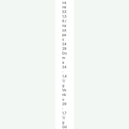
va
né
53
1,5
6 /
na
zá
pa
s
24
29
Do
m
a
24
·
1,4
1/
g
Vo
nk
u
29
·
1,7
1/
g
Gó