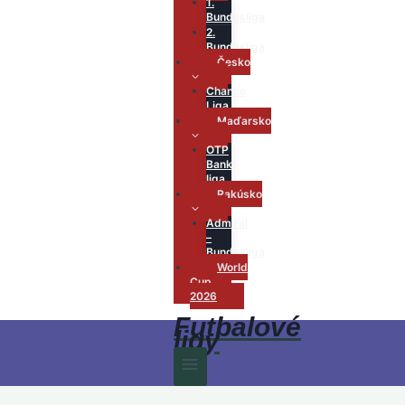
1.
Bundesliga
2.
Bundesliga
Česko
Chance
Liga
Maďarsko
OTP
Bank
liga
Rakúsko
Admiral
–
Bundesliga
World
Cup
2026
Futbalové
ligy