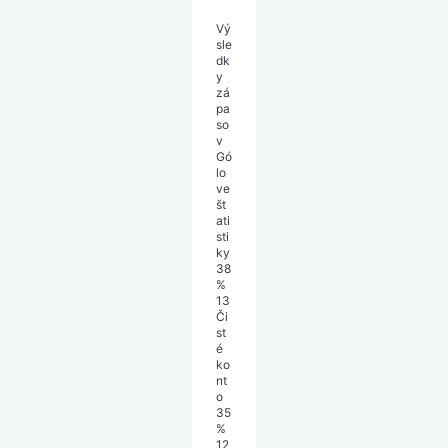
Vý
sle
dk
y
zá
pa
so
v
Gó
lo
ve
št
ati
sti
ky
38
%
13
Či
st
é
ko
nt
o
35
%
12