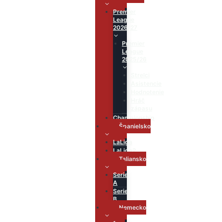
Premier
League
2026/27
Premier
League
2025/26
Strelci
Asistencie
Hodnotenie
Hráč
zápasu
Championship
Španielsko
LaLiga
LaLiga2
Taliansko
Serie
A
Serie
B
Nemecko