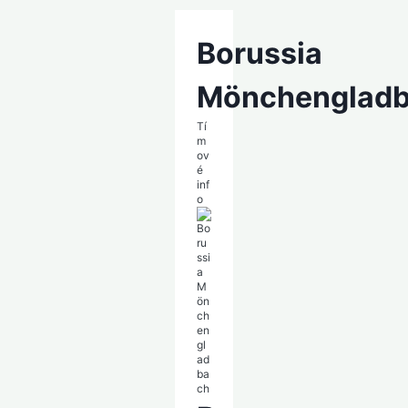
Borussia
Mönchenglad
Tí
m
ov
é
inf
o