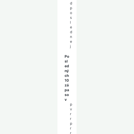
d
p
o
s
l
e
d
n
e
j
Po
sl
ed
ný
ch
10
zá
pa
so
v
p
v
r
r
p
r
r