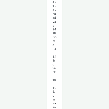
42
1,2
4 /
na
zá
pa
s
24
18
Do
m
a
24
·
1,4
1/
g
Vo
nk
u
18
·
1,0
6/
g
In
ka
so