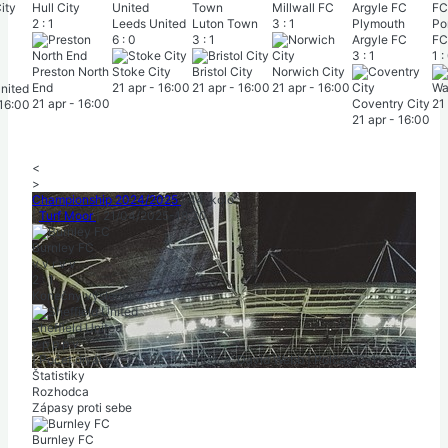
ity
Hull City
Millwall FC
2
:
1
Leeds United
Luton Town
3
:
1
Plymouth
Po
6
:
0
3
:
1
Argyle FC
FC
3
:
1
1
:
Preston North
Stoke City
Bristol City
Norwich City
End
21 apr
-
16:00
21 apr
-
16:00
21 apr
-
16:00
Wa
nited
21 apr
-
16:00
Coventry City
21
16:00
21 apr
-
16:00
<
>
Championship 2024/2025
|
44. kolo
|
Turf Moor
|
21/04/2025
-
18:30
Burnley FC
v
v
r
v
v
2
:
1
Konečný výsledok
Sheffield United
v
p
p
p
v
|
Počet divákov: 21 486
|
Rozhodca: David Webb
|
Polčas: 2-1
Štatistiky
Rozhodca
Zápasy proti sebe
Burnley FC