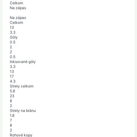
Celkom
Na zápas
Na zápas
Celkom
13
3.3
Góly
0.5
2
2
0.5
Inksované góly
3.3
13
17
4.3
Strely celkom
5.8
23
8
2
Strely na bránu
1.8
7
8
2
Rohové kopy