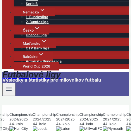
Serie B
Nemecko
1. Bundesliga
2. Bundesliga
Česko
Chance Liga
Maďarsko
OTP Bank liga
Rakúsko
Admiral – Bundesliga
World Cup 2026
Futbalové ligy
Výsledky a štatistiky pre milovníkov futbalu
nship
Championship
Championship
Championship
Championship
Championship
Ch
025
2024/2025
2024/2025
2024/2025
2024/2025
2024/2025
20
44. kolo
44. kolo
44. kolo
44. kolo
44. kolo
44