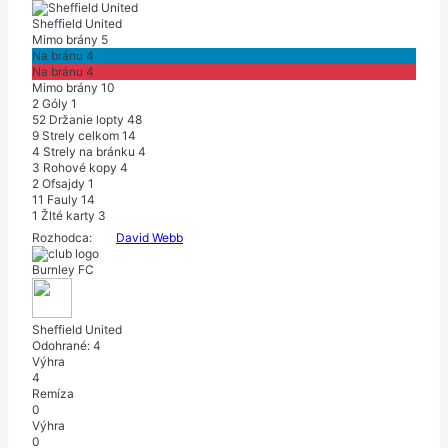
Sheffield United
Mimo brány
5
Na bránu
4
Na bránu
4
Mimo brány
10
2
Góly
1
52
Držanie lopty
48
9
Strely celkom
14
4
Strely na bránku
4
3
Rohové kopy
4
2
Ofsajdy
1
11
Fauly
14
1
Žlté karty
3
Rozhodca:
David Webb
Burnley FC
Sheffield United
Odohrané:
4
Výhra
4
Remíza
0
Výhra
0