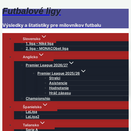
Futbalové ligy
Skip
to
content
Výsledky a štatistiky pre milovníkov futbalu
Slovensko
1. liga – Niké liga
2. liga – MONACObet liga
Anglicko
Premier League 2026/27
Premier League 2025/26
Strelci
Asistencie
Hodnotenie
Hráč zápasu
Championship
Španielsko
LaLiga
LaLiga2
Taliansko
Serie A