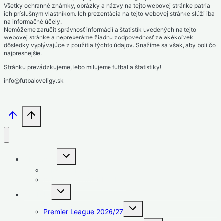
Všetky ochranné známky, obrázky a názvy na tejto webovej stránke patria
ich príslušným vlastníkom. Ich prezentácia na tejto webovej stránke slúži iba
na informačné účely.
Nemôžeme zaručiť správnosť informácií a štatistík uvedených na tejto
webovej stránke a nepreberáme žiadnu zodpovednosť za akékoľvek
dôsledky vyplývajúce z použitia týchto údajov. Snažíme sa však, aby boli čo
najpresnejšie.
Stránku prevádzkujeme, lebo milujeme futbal a štatistiky!
info@futbaloveligy.sk
Toggle
Slovensko
child
menu
1. liga – Niké liga
2. liga – MONACObet liga
Toggle
Anglicko
child
menu
Toggle
Premier League 2026/27
child
menu