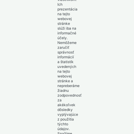
Ich
prezentácia
na tejto
webovej
stránke
slúži iba na
informačné
účely.
Nemôžeme
zaručiť
správnosť
informácií
a štatistík
uvedených
na tejto
webovej
stránke a
nepreberáme
žiadnu
zodpovednosť
za
akékoľvek
dôsledky
vyplývajúce
z použitia
týchto
údajov.
Snažíme