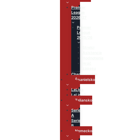
Premier
League
2026/27
Premier
League
2025/26
Strelci
Asistencie
Hodnotenie
Hráč
zápasu
Championship
Španielsko
LaLiga
LaLiga2
Taliansko
Serie
A
Serie
B
Nemecko