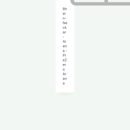
Rh
ei
n-
Ne
ck
ar
-
Ar
en
a -
Pr
eZ
er
o
Ar
en
a