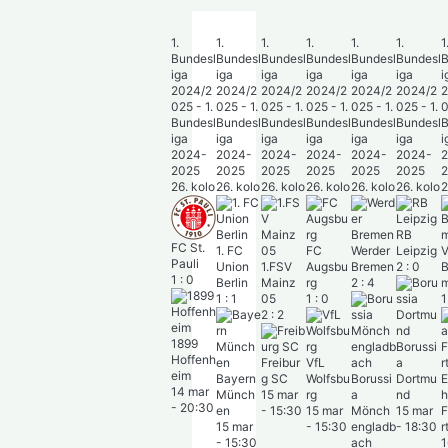
1.
1.
1.
1.
1.
1.
1.
1
Bundesl
Bundesl
Bundesl
Bundesl
Bundesl
Bundesl
Bundesl
B
iga
iga
iga
iga
iga
iga
iga
i
2024/2
2024/2
2024/2
2024/2
2024/2
2024/2
2024/2
2
025 - 1.
025 - 1.
025 - 1.
025 - 1.
025 - 1.
025 - 1.
025 - 1.
0
Bundesl
Bundesl
Bundesl
Bundesl
Bundesl
Bundesl
Bundesl
B
iga
iga
iga
iga
iga
iga
iga
i
2024-
2024-
2024-
2024-
2024-
2024-
2024-
2025
2025
2025
2025
2025
2025
2025
26. kolo
26. kolo
26. kolo
26. kolo
26. kolo
26. kolo
26. kolo
2
RB
FC St.
1. FC
FC
Werder
Leipzig
VfL
1
Pauli
Union
1.FSV
Augsbu
Bremen
2
:
0
Bochu
H
1
:
0
Berlin
Mainz
rg
2
:
4
m
h
1
:
1
05
1
:
0
1
:
3
2
:
2
1899
Borussi
H
Hoffenh
Freibur
VfL
a
n
eim
Bayern
g SC
Wolfsbu
Borussi
Dortmu
Eintrac
1
14 mar
Münch
15 mar
rg
a
nd
ht
-
-
20:30
en
-
15:30
15 mar
Mönch
15 mar
Frankfu
15 mar
-
15:30
engladb
-
18:30
rt
-
15:30
ach
16 mar