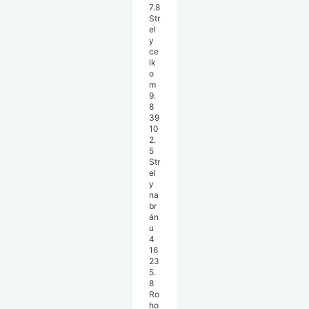
7.8
Str
el
y
ce
lk
o
m
9.
8
39
10
2.
5
Str
el
y
na
br
án
u
4
16
23
5.
8
Ro
ho