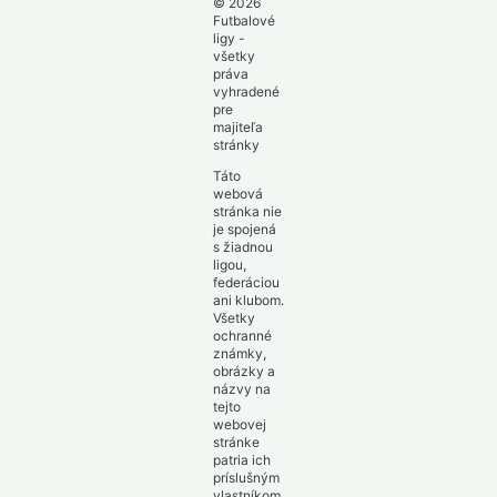
© 2026
Futbalové
ligy -
všetky
práva
vyhradené
pre
majiteľa
stránky
Táto
webová
stránka nie
je spojená
s žiadnou
ligou,
federáciou
ani klubom.
Všetky
ochranné
známky,
obrázky a
názvy na
tejto
webovej
stránke
patria ich
príslušným
vlastníkom.