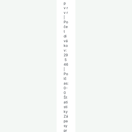
p
v
r
v
r
|
Po
če
t
di
vá
ko
v:
29
5
46
|
Po
lč
as:
0-
0
Št
ati
sti
ky
Zá
pa
sy
pr