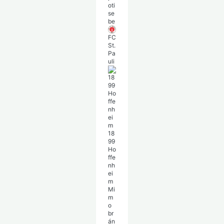
oti
se
be
FC
St.
Pa
uli
18
99
Ho
ffe
nh
ei
m
Mi
m
o
br
án