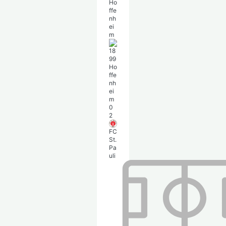
Ho
ffe
nh
ei
m
0
2
FC
St.
Pa
uli