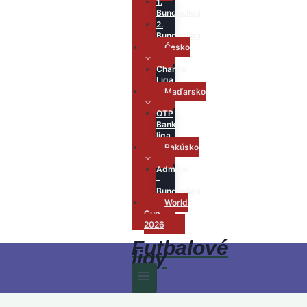
1.
Bundesliga
2.
Bundesliga
Česko
Chance
Liga
Maďarsko
OTP
Bank
liga
Rakúsko
Admiral
–
Bundesliga
World
Cup
2026
Futbalové
ligy