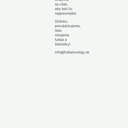
sa však,
aby boli čo
najpresnejšie.
Stránku
prevádzkujeme,
lebo
milujeme
futbal a
štatistiky!
info@futbaloveligy.sk
Toggle
Slovensko
child
1. liga – Niké liga
2. liga – MONACObet liga
menu
Toggle
Anglicko
child
Toggle
Premier League 2026/27
menu
child