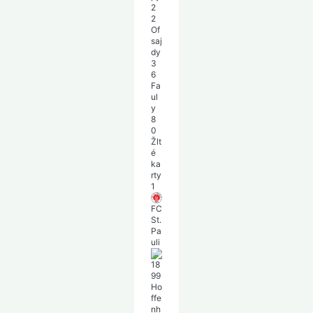
2
2
Of
saj
dy
3
6
Fa
ul
y
8
0
Žlt
é
ka
rty
1
FC
St.
Pa
uli
18
99
Ho
ffe
nh