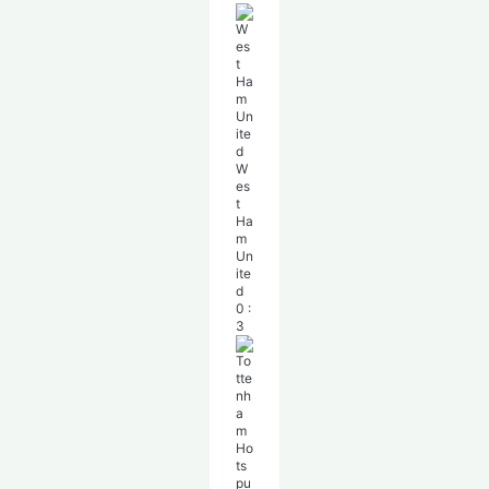
W
es
t
Ha
m
Un
ite
d
0
:
3