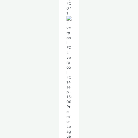
FC
0
:
1
Li
ve
rp
oo
l
FC
14
se
p
-
15:
00
Pr
e
mi
er
Le
ag
ue