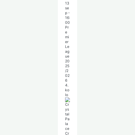
13
se
p
-
16:
00
Pr
e
mi
er
Le
ag
ue
20
25
/2
02
6
4.
ko
lo
Cr