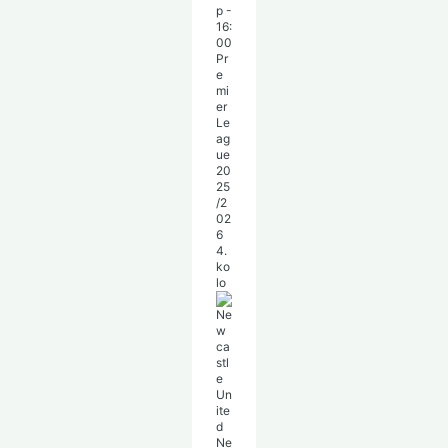
p
-
16:
00
Pr
e
mi
er
Le
ag
ue
20
25
/2
02
6
4.
ko
lo
Ne