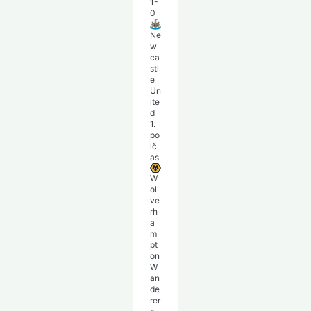
1-
0
Ne
w
ca
stl
e
Un
ite
d
1.
po
lč
as
W
ol
ve
rh
a
m
pt
on
W
an
de
rer