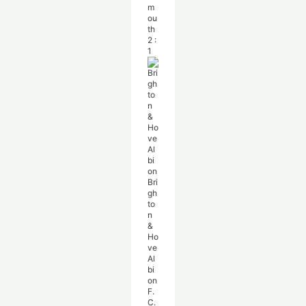
m
ou
th
2
:
1
Bri
gh
to
n
&
Ho
ve
Al
bi
on
F.
C.