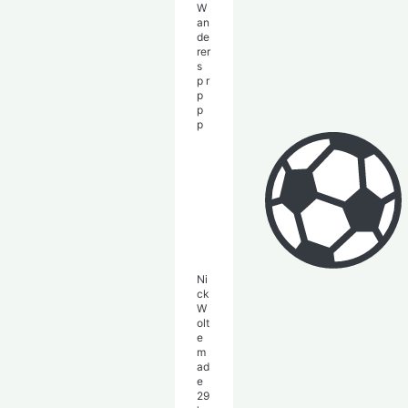
W
an
de
rer
s
p
r
p
p
p
Ni
ck
W
olt
e
m
ad
e
29