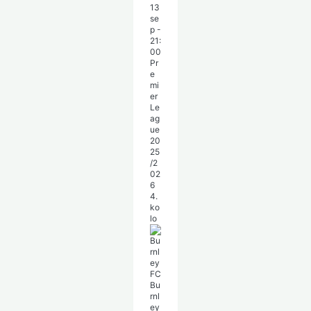
13
se
p
-
21:
00
Pr
e
mi
er
Le
ag
ue
20
25
/2
02
6
4.
ko
lo
Bu
rnl
ey