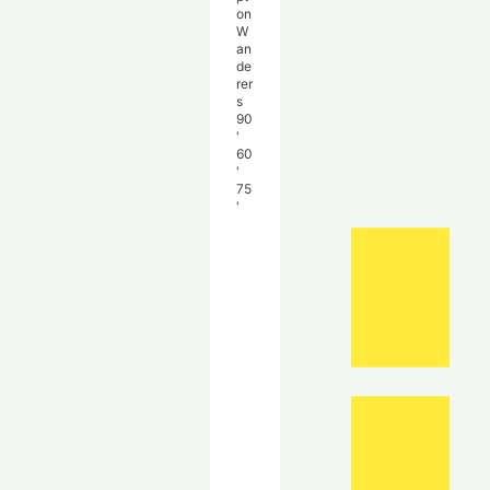
on
W
an
de
rer
s
90
'
60
'
75
'