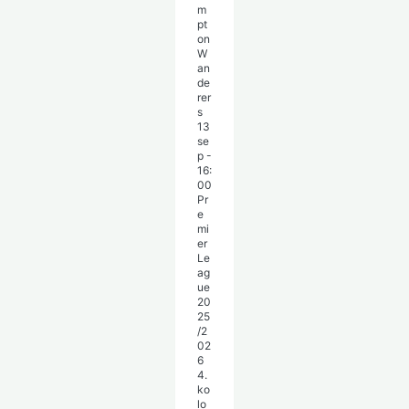
m
pt
on
W
an
de
rer
s
13
se
p
-
16:
00
Pr
e
mi
er
Le
ag
ue
20
25
/2
02
6
4.
ko
lo