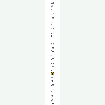
ca
stl
e
Un
ite
d
p
p
r
p
r
1
:
0
Ko
ne
čn
ý
vý
sle
do
k
W
ol
ve
rh
a
m
pt
on