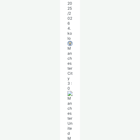
20
25
/2
02
6
4.
ko
lo
M
an
ch
es
ter
Cit
y
3
:
0
M