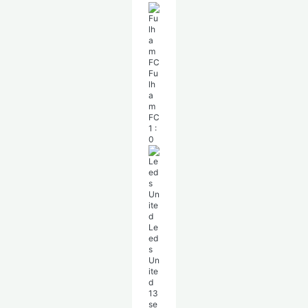
Fu
lh
a
m
FC
1
:
0
Le
ed
s
Un
ite
d
13
se