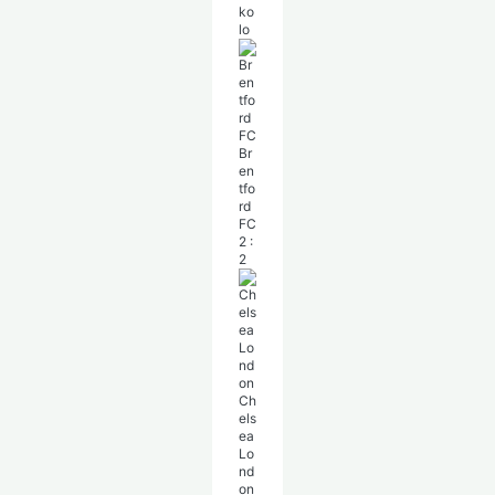
ko
lo
Br
en
tfo
rd
FC
2
:
2
Ch
els
ea
Lo
nd
on