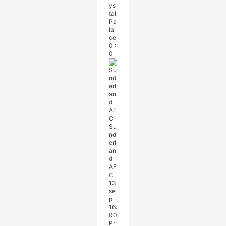
ys
tal
Pa
la
ce
0
:
0
Su
nd
erl
an
d
AF
C
13
se
p
-
16:
00
Pr