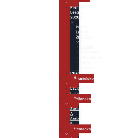
Premier
League
2026/27
Premier
League
2025/26
Strelci
Asistencie
Hodnotenie
Hráč
zápasu
Championship
Španielsko
LaLiga
LaLiga2
Taliansko
Serie
A
Serie
B
Nemecko