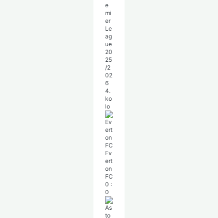
e
mi
er
Le
ag
ue
20
25
/2
02
6
4.
ko
lo
Ev
ert
on
FC
0
:
0