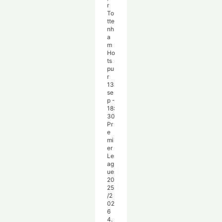
To
tte
nh
a
m
Ho
ts
pu
r
13
se
p
-
18:
30
Pr
e
mi
er
Le
ag
ue
20
25
/2
02
6
4.