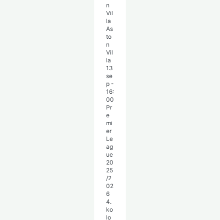
As
to
n
Vil
la
13
se
p
-
16:
00
Pr
e
mi
er
Le
ag
ue
20
25
/2
02
6
4.
ko
lo