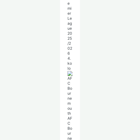
e
mi
er
Le
ag
ue
20
25
/2
02
6
4.
ko
lo
AF
C
Bo
ur
ne