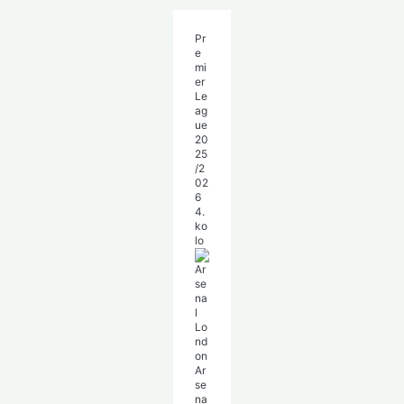
Pr
e
mi
er
Le
ag
ue
20
25
/2
02
6
4.
ko
lo
Ar
se
na