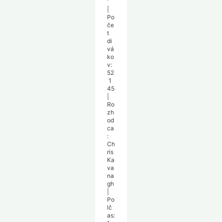
'
|
Po
če
t
di
vá
ko
v:
52
1
45
|
Ro
zh
od
ca
:
Ch
ris
Ka
va
na
gh
|
Po
lč
as: