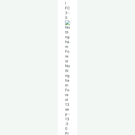
l
FC
3
:
0
No
tti
ng
ha
m
Fo
re
st
13
se
p
-
13
:3
0
Pr