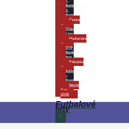
1.
Bundesliga
2.
Bundesliga
Česko
Chance
Liga
Maďarsko
OTP
Bank
liga
Rakúsko
Admiral
–
Bundesliga
World
Cup
2026
Futbalové
ligy