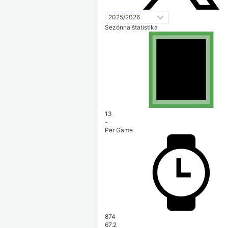
Sezónna štatistika
13
-
Per Game
874
67.2