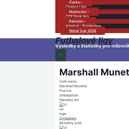
Česko
Chance Liga
Maďarsko
OTP Bank liga
Rakúsko
Admiral – Bundesliga
World Cup 2026
Futbalové ligy
Výsledky a štatistiky pre milovní
Marshall Munet
Celé meno
Marshall Munetsi
Pozícia
stredopoliar
Národný tím
Zimbabwe
Aktuálny klub