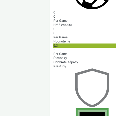
0
0
Per Game
Hráč zápasu
0
0
Per Game
Hodnotenie
6.3
-
Per Game
Štatistiky
Odohraté zápasy
Prestupy