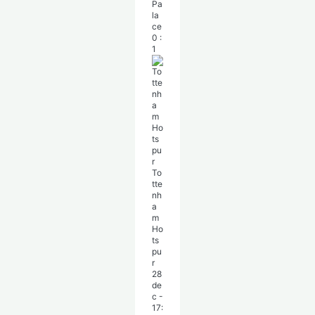
Pa
la
ce
0
:
1
To
tte
nh
a
m
Ho
ts
pu
r
28
de
c
-
17: