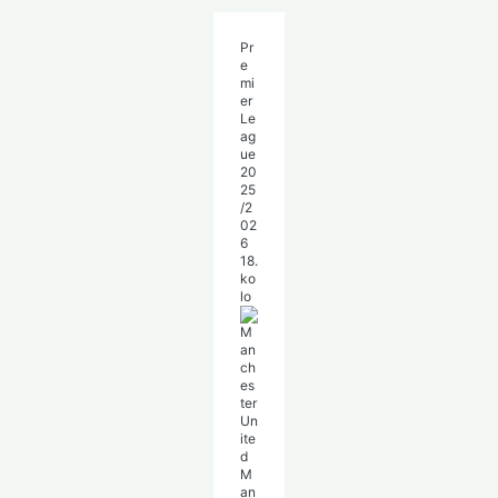
Pr
e
mi
er
Le
ag
ue
20
25
/2
02
6
18.
ko
lo
M
an