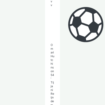
v
v
O
m
ari
Hu
tc
hi
ns
on
54
'
Tij
ja
ni
Re
ijn
de
rs