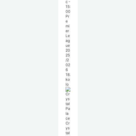
c
-
15:
00
Pr
e
mi
er
Le
ag
ue
20
25
/2
02
6
18.
ko
lo
Cr
ys
tal