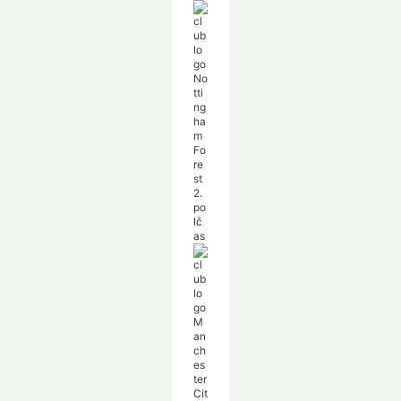
No
tti
ng
ha
m
Fo
re
st
2.
po
lč
as
M
an
ch
es
ter
Cit