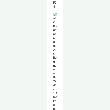
FC
4
:
1
AF
C
Bo
ur
ne
m
ou
th
27
de
c
-
16:
00
Pr
e
mi