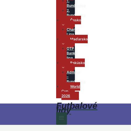
1.
Bundesliga
2.
Bundesliga
Česko
Chance
Liga
Maďarsko
OTP
Bank
liga
Rakúsko
Admiral
–
Bundesliga
World
Cup
2026
Futbalové
ligy