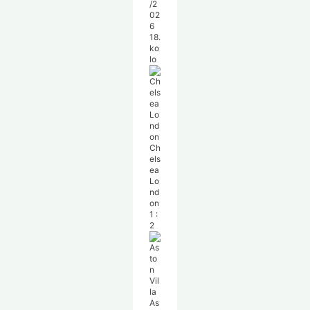
/2
02
6
18.
ko
lo
Ch
els
ea
Lo
nd
on
1
:
2
As