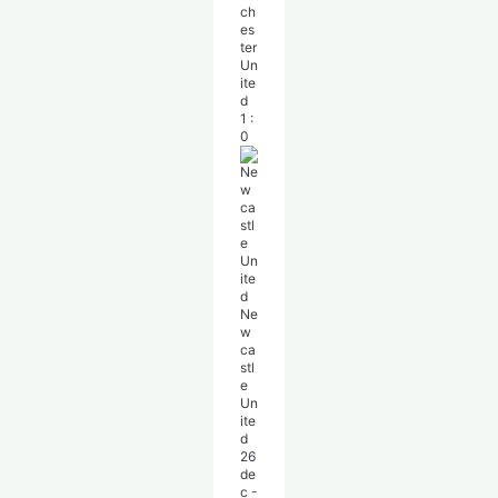
ch
es
ter
Un
ite
d
1
:
0
Ne
w
ca
stl
e
Un
ite
d
26
de
c
-