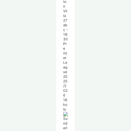
to
n
Vil
la
27
de
c
-
18:
30
Pr
e
mi
er
Le
ag
ue
20
25
/2
02
6
18.
ko
lo