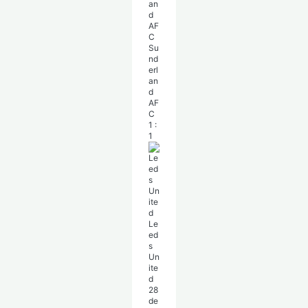
Su
nd
erl
an
d
AF
C
1
:
1
Le
ed
s
Un
ite
d
28
de