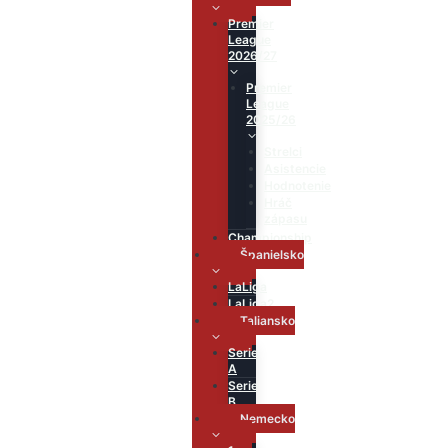
Premier
League
2026/27
Premier
League
2025/26
Strelci
Asistencie
Hodnotenie
Hráč
zápasu
Championship
Španielsko
LaLiga
LaLiga2
Taliansko
Serie
A
Serie
B
Nemecko