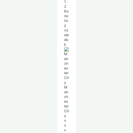
1
:
2
Ko
ne
čn
ý
vý
sle
do
k
M
an
ch
es
ter
Cit
y
v
v
v