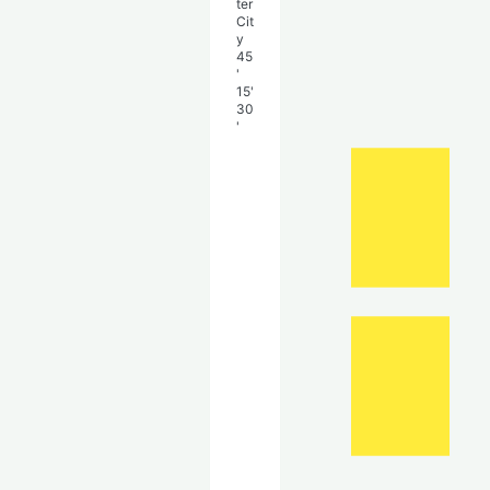
ter
Cit
y
45
'
15'
30
'