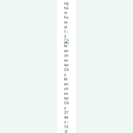
ng
ha
m
Fo
re
st
1
:
2
M
an
ch
es
ter
Cit
y
27
de
c
-
13
:3