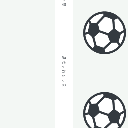
48
'
Ra
ya
n
Ch
er
ki
83
'