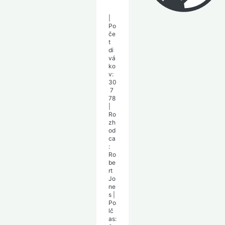
|
Po
če
t
di
vá
ko
v:
30
7
78
|
Ro
zh
od
ca
:
Ro
be
rt
Jo
ne
s
|
Po
lč
as: