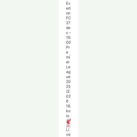
Ev
ert
on
FC
27
de
c
-
16:
00
Pr
e
mi
er
Le
ag
ue
20
25
/2
02
6
18.
ko
lo
Li
ve