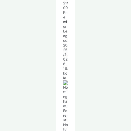
21:
00
Pr
e
mi
er
Le
ag
ue
20
25
/2
02
6
18.
ko
lo
No
tti