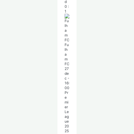
d
0
:
1
Fu
lh
a
m
FC
27
de
c
-
16:
00
Pr
e
mi
er
Le
ag
ue
20
25