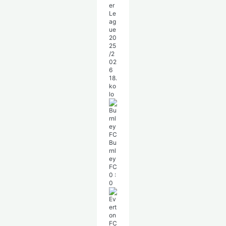
er
Le
ag
ue
20
25
/2
02
6
18.
ko
lo
Bu
rnl
ey
FC
0
:
0