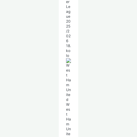
er
Le
ag
ue
20
25
/2
02
6
18.
ko
lo
W
es
t
Ha
m
Un
ite