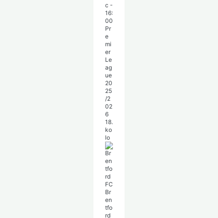
c
-
16:
00
Pr
e
mi
er
Le
ag
ue
20
25
/2
02
6
18.
ko
lo
Br
en
tfo
rd