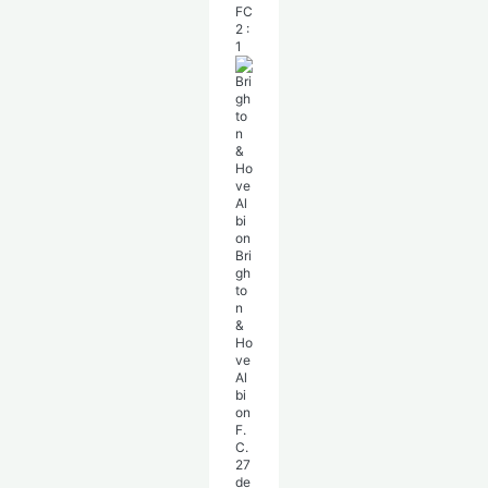
FC
2
:
1
Bri
gh
to
n
&
Ho
ve
Al
bi
on
F.
C.
27
de