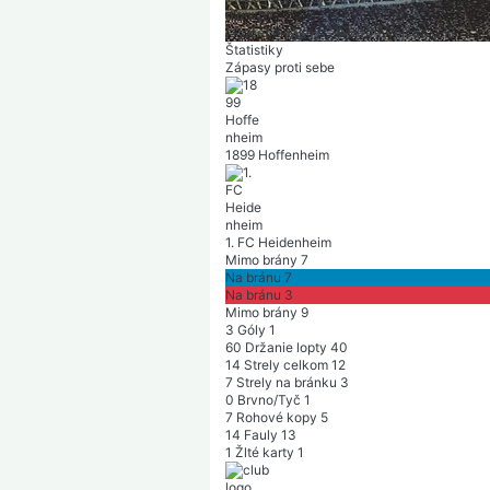
p
p
v
p
r
|
Počet divákov: 24 000
|
Polčas: 2-0
Štatistiky
Zápasy proti sebe
1899 Hoffenheim
1. FC Heidenheim
Mimo brány
7
Na bránu
7
Na bránu
3
Mimo brány
9
3
Góly
1
60
Držanie lopty
40
14
Strely celkom
12
7
Strely na bránku
3
0
Brvno/Tyč
1
7
Rohové kopy
5
14
Fauly
13
1
Žlté karty
1