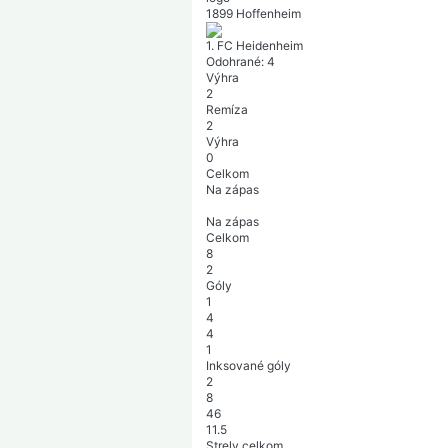
1899 Hoffenheim
1. FC Heidenheim
Odohrané:
4
Výhra
2
Remíza
2
Výhra
0
Celkom
Na zápas
Na zápas
Celkom
8
2
Góly
1
4
4
1
Inksované góly
2
8
46
11.5
Strely celkom