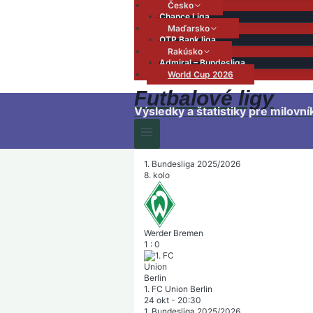
Česko
Chance Liga
Maďarsko
OTP Bank liga
Rakúsko
Admiral – Bundesliga
World Cup 2026
Futbalové ligy
Výsledky a štatistiky pre milovní
1. Bundesliga 2025/2026
8. kolo
Werder Bremen
1
:
0
1. FC Union Berlin
24 okt
-
20:30
1. Bundesliga 2025/2026