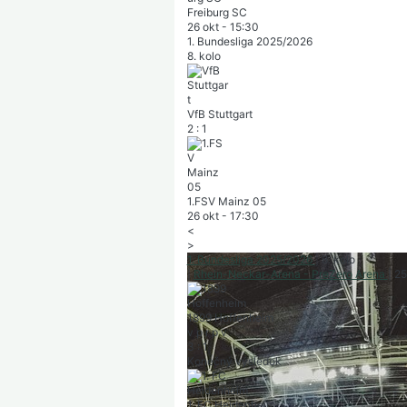
Freiburg SC
26 okt
-
15:30
1. Bundesliga 2025/2026
8. kolo
VfB Stuttgart
2
:
1
1.FSV Mainz 05
26 okt
-
17:30
<
>
1. Bundesliga 2025/2026
|
8. kolo
|
Rhein-Neckar-Arena - PreZero Arena
|
25
1899 Hoffenheim
v
p
r
p
v
3
:
1
Konečný výsledok
1. FC Heidenheim