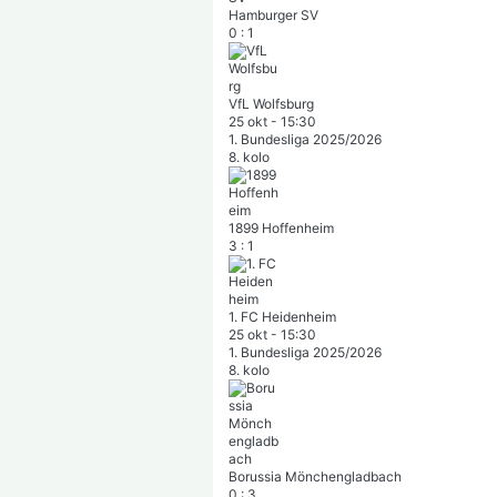
Hamburger SV
0
:
1
VfL Wolfsburg
25 okt
-
15:30
1. Bundesliga 2025/2026
8. kolo
1899 Hoffenheim
3
:
1
1. FC Heidenheim
25 okt
-
15:30
1. Bundesliga 2025/2026
8. kolo
Borussia Mönchengladbach
0
:
3