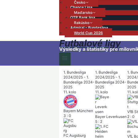
Česko
Chance Liga
Maďarsko
OTP Bank liga
Rakúsko
Admiral – Bundesliga
World Cup 2026
Futbalové ligy
Výsledky a štatistiky pre milovní
1. Bundesliga
1. Bundesliga
1. Bun
2024/2025 - 1.
2024/2025 - 1.
2024/
Bundesliga 2024-
Bundesliga 2024-
Bunde
2025
2025
2025
11. kolo
11. kolo
11. ko
Bayern München
VfB St
3
:
0
Bayer Leverkusen
2
:
0
5
:
2
FC Augsburg
VfL B