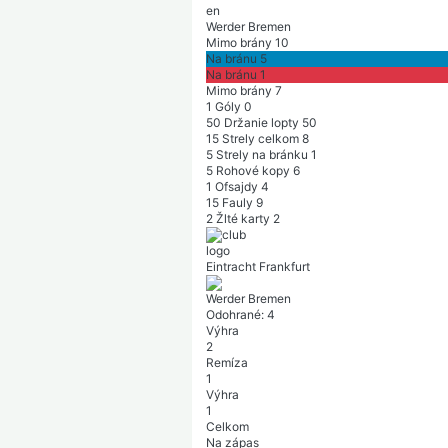
Werder Bremen
Mimo brány
10
Na bránu
5
Na bránu
1
Mimo brány
7
1
Góly
0
50
Držanie lopty
50
15
Strely celkom
8
5
Strely na bránku
1
5
Rohové kopy
6
1
Ofsajdy
4
15
Fauly
9
2
Žlté karty
2
Eintracht Frankfurt
Werder Bremen
Odohrané:
4
Výhra
2
Remíza
1
Výhra
1
Celkom
Na zápas