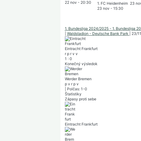
22 nov
-
20:30
1. FC Heidenheim
23 no
23 nov
-
15:30
1. Bundesliga 2024/2025 - 1. Bundesliga 
|
Waldstadion - Deutsche Bank Park
|
23/1
Eintracht Frankfurt
r
p
r
v
v
1
:
0
Konečný výsledok
Werder Bremen
p
v
r
p
v
|
Polčas: 1-0
Štatistiky
Zápasy proti sebe
Eintracht Frankfurt