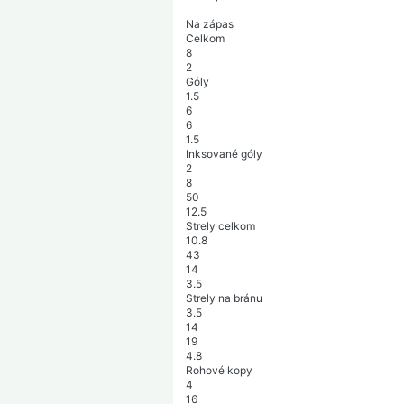
Na zápas
Celkom
8
2
Góly
1.5
6
6
1.5
Inksované góly
2
8
50
12.5
Strely celkom
10.8
43
14
3.5
Strely na bránu
3.5
14
19
4.8
Rohové kopy
4
16