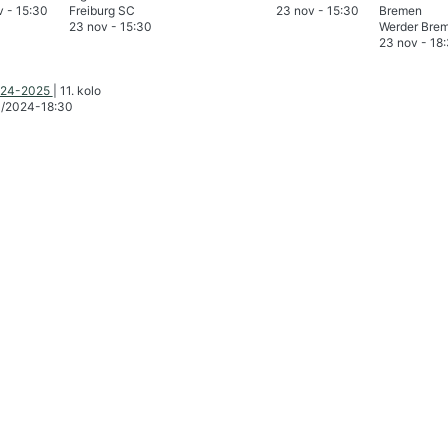
v
-
15:30
Freiburg SC
23 nov
-
15:30
23 nov
-
15:30
Werder Bre
23 nov
-
18
2024-2025
|
11. kolo
1/2024
-
18:30