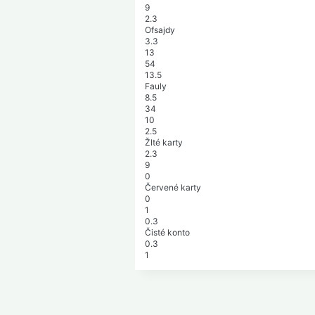
9
2.3
Ofsajdy
3.3
13
54
13.5
Fauly
8.5
34
10
2.5
Žlté karty
2.3
9
0
Červené karty
0
1
0.3
Čisté konto
0.3
1