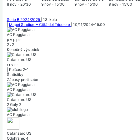
8 nov
-
20:30
9 nov
-
15:00
9 nov
-
15:00
9 nov
-
15:00
Serie B 2024/2025
|
13. kolo
|
Mapei Stadium – Città del Tricolore
|
10/11/2024
-
15:00
AC Reggiana
p
v
p
p
r
2
:
2
Konečný výsledok
Catanzaro US
r
r
v
r
r
|
Polčas: 2-1
Štatistiky
Zápasy proti sebe
AC Reggiana
Catanzaro US
2
Góly
2
AC Reggiana
Catanzaro US
Odohrané:
4