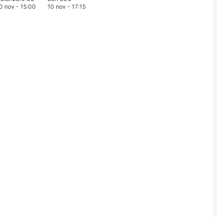
0 nov
-
15:00
10 nov
-
17:15