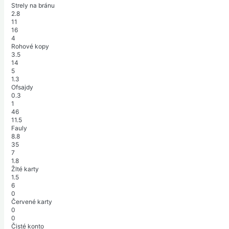
Strely na bránu
2.8
11
16
4
Rohové kopy
3.5
14
5
1.3
Ofsajdy
0.3
1
46
11.5
Fauly
8.8
35
7
1.8
Žlté karty
1.5
6
0
Červené karty
0
0
Čisté konto