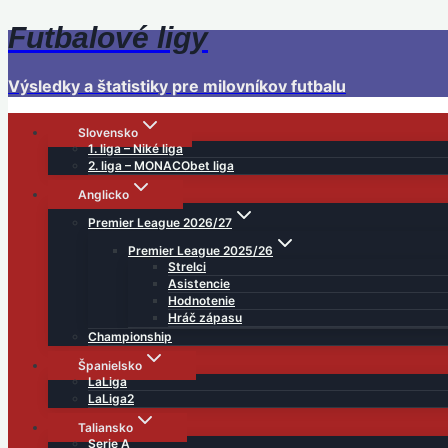
Futbalové ligy
Skip
to
content
Výsledky a štatistiky pre milovníkov futbalu
Slovensko
1. liga – Niké liga
2. liga – MONACObet liga
Anglicko
Premier League 2026/27
Premier League 2025/26
Strelci
Asistencie
Hodnotenie
Hráč zápasu
Championship
Španielsko
LaLiga
LaLiga2
Taliansko
Serie A