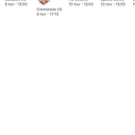
9 nov
-
15:00
10 nov
-
15:00
10 nov
-
15:00
1
Cremonese US
9 nov
-
17:15