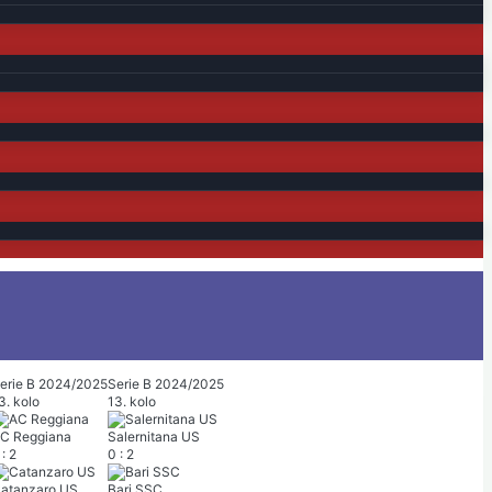
erie B 2024/2025
Serie B 2024/2025
3. kolo
13. kolo
C Reggiana
Salernitana US
:
2
0
:
2
atanzaro US
Bari SSC