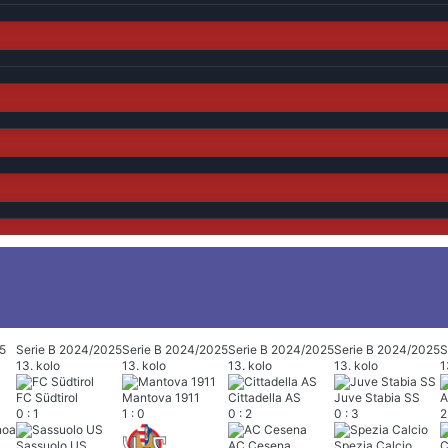
5
Serie B 2024/2025
Serie B 2024/2025
Serie B 2024/2025
Serie B 2024/2025
S
13. kolo
13. kolo
13. kolo
13. kolo
1
FC Südtirol
Mantova 1911
Cittadella AS
Juve Stabia SS
A
0
:
1
1
:
0
0
:
2
0
:
3
2
Sassuolo US
AC Cesena
Spezia Calcio
C