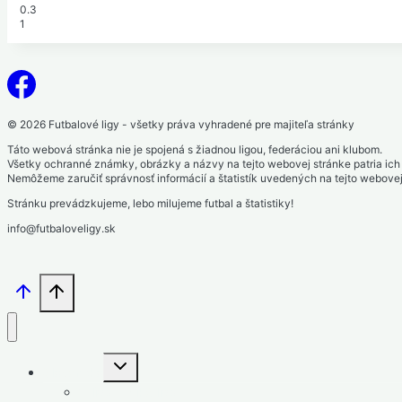
0.3
1
© 2026 Futbalové ligy - všetky práva vyhradené pre majiteľa stránky
Táto webová stránka nie je spojená s žiadnou ligou, federáciou ani klubom.
Všetky ochranné známky, obrázky a názvy na tejto webovej stránke patria ich p
Nemôžeme zaručiť správnosť informácií a štatistík uvedených na tejto webove
Stránku prevádzkujeme, lebo milujeme futbal a štatistiky!
info@futbaloveligy.sk
Toggle
Slovensko
child
menu
1. liga – Niké liga