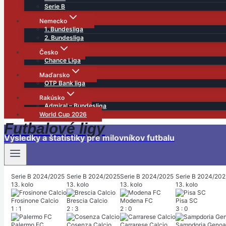
Serie B
Nemecko
1. Bundesliga
2. Bundesliga
Česko
Chance Liga
Maďarsko
OTP Bank liga
Rakúsko
Admiral – Bundesliga
World Cup 2026
Futbalové ligy
Výsledky a štatistiky pre milovníkov futbalu
Serie B 2024/2025
Serie B 2024/2025
Serie B 2024/2025
Serie B 2024/202
13. kolo
13. kolo
13. kolo
13. kolo
Frosinone Calcio
Brescia Calcio
Modena FC
Pisa SC
1
:
1
2
:
3
2
:
0
3
:
0
Palermo FC
Cosenza Calcio
Carrarese Calcio
Sampdoria Genoa