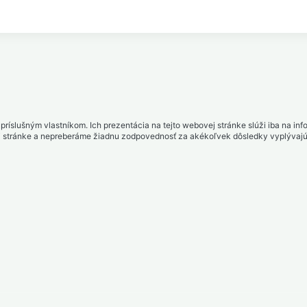
ríslušným vlastníkom. Ich prezentácia na tejto webovej stránke slúži iba na in
j stránke a nepreberáme žiadnu zodpovednosť za akékoľvek dôsledky vyplývajúce