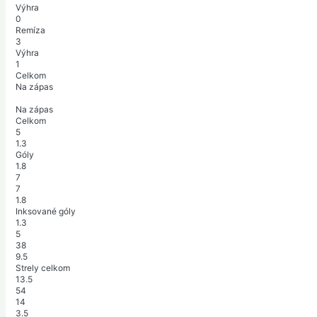
Výhra
0
Remíza
3
Výhra
1
Celkom
Na zápas
Na zápas
Celkom
5
1.3
Góly
1.8
7
7
1.8
Inksované góly
1.3
5
38
9.5
Strely celkom
13.5
54
14
3.5