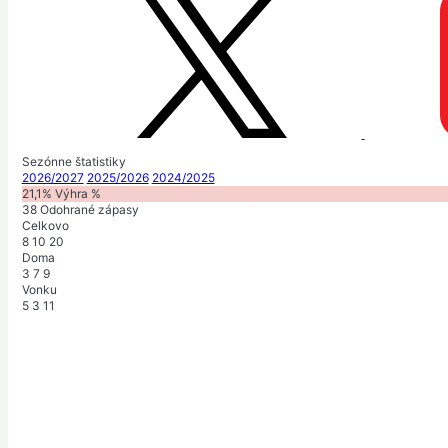
Sezónne štatistiky
2026/2027
2025/2026
2024/2025
21,1%
Výhra %
38
Odohrané zápasy
Celkovo
8
10
20
Doma
3
7
9
Vonku
5
3
11