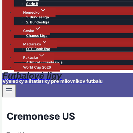
Serie B
Nemecko
1. Bundesliga
2. Bundesliga
Česko
Chance Liga
Maďarsko
OTP Bank liga
Rakúsko
Admiral – Bundesliga
World Cup 2026
Futbalové ligy
Výsledky a štatistiky pre milovníkov futbalu
Cremonese US