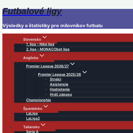
Futbalové ligy
Skip
to
content
Výsledky a štatistiky pre milovníkov futbalu
Slovensko
1. liga – Niké liga
2. liga – MONACObet liga
Anglicko
Premier League 2026/27
Premier League 2025/26
Strelci
Asistencie
Hodnotenie
Hráč zápasu
Championship
Španielsko
LaLiga
LaLiga2
Taliansko
Serie A