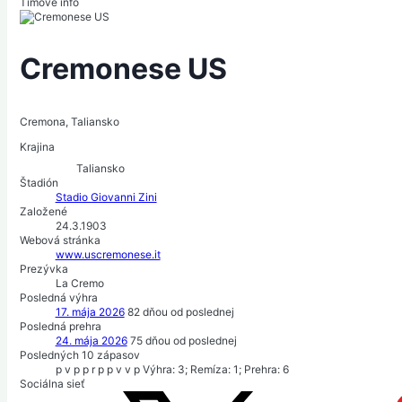
Tímové info
Cremonese US
Cremona, Taliansko
Krajina
Taliansko
Štadión
Stadio Giovanni Zini
Založené
24.3.1903
Webová stránka
www.uscremonese.it
Prezývka
La Cremo
Posledná výhra
17. mája 2026
82
dňou od poslednej
Posledná prehra
24. mája 2026
75
dňou od poslednej
Posledných 10 zápasov
p
v
p
p
r
p
p
v
v
p
Výhra: 3; Remíza: 1; Prehra: 6
Sociálna sieť