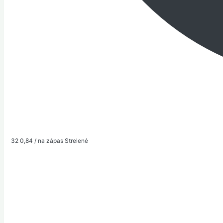
32
0,84 / na zápas
Strelené