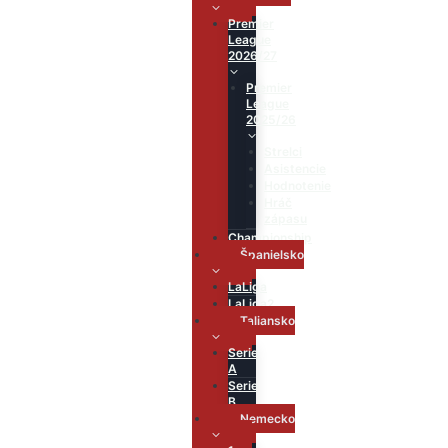
Premier
League
2026/27
Premier
League
2025/26
Strelci
Asistencie
Hodnotenie
Hráč
zápasu
Championship
Španielsko
LaLiga
LaLiga2
Taliansko
Serie
A
Serie
B
Nemecko