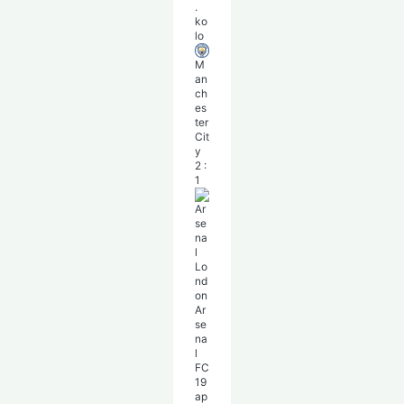
.
ko
lo
M
an
ch
es
ter
Cit
y
2
:
1
Ar
se
na
l
FC
19
ap