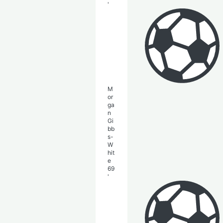
'
M
or
ga
n
Gi
bb
s-
W
hit
e
69
'