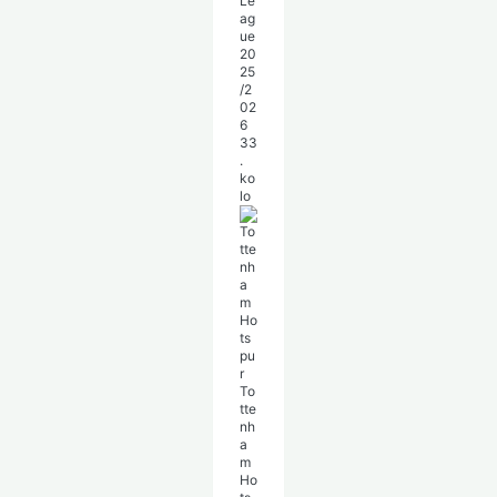
Le
ag
ue
20
25
/2
02
6
33
.
ko
lo
To
tte
nh
a
m
Ho