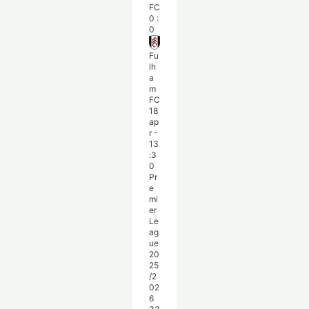
FC
0
:
0
Fu
lh
a
m
FC
18
ap
r
-
13
:3
0
Pr
e
mi
er
Le
ag
ue
20
25
/2
02
6