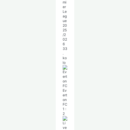
mi
er
Le
ag
ue
20
25
/2
02
6
33
.
ko
lo
Ev
ert
on
FC
1
:
2