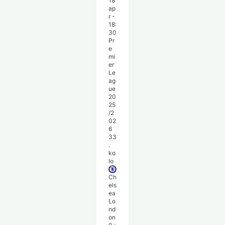
18
ap
r
-
18:
30
Pr
e
mi
er
Le
ag
ue
20
25
/2
02
6
33
.
ko
lo
Ch
els
ea
Lo
nd
on