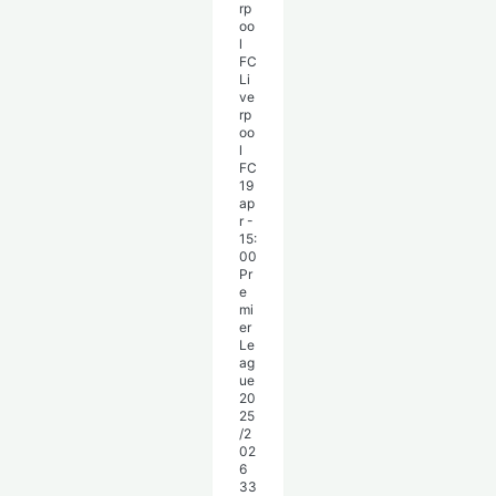
Li
ve
rp
oo
l
FC
19
ap
r
-
15:
00
Pr
e
mi
er
Le
ag
ue
20
25
/2
02
6
33