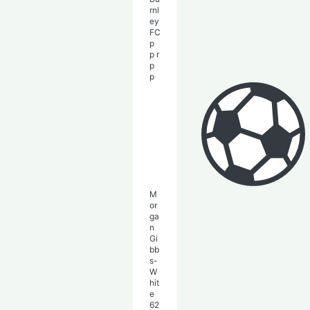
rnl
ey
FC
p
p
r
p
p
M
or
ga
n
Gi
bb
s-
W
hit
e
62