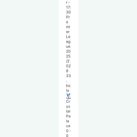
r
-
17:
30
Pr
e
mi
er
Le
ag
ue
20
25
/2
02
6
33
.
ko
lo
Cr
ys
tal
Pa
la
ce
0
:
0