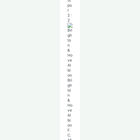
ts
pu
r
2
:
2
Bri
gh
to
n
&
Ho
ve
Al
bi
on
F.
C.