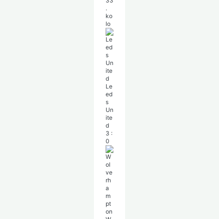
33
.
ko
lo
Le
ed
s
Un
ite
d
3
:
0