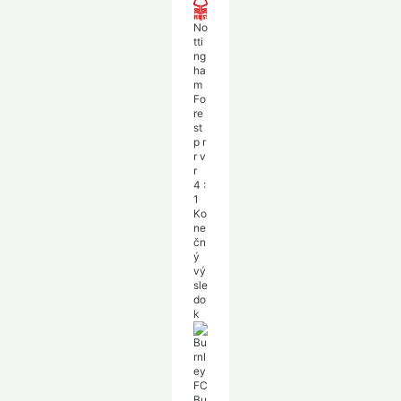
No
tti
ng
ha
m
Fo
re
st
p
r
r
v
r
4
:
1
Ko
ne
čn
ý
vý
sle
do
k
Bu