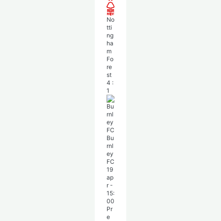
No
tti
ng
ha
m
Fo
re
st
4
:
1
Bu
rnl
ey
FC
19
ap
r
-
15:
00
Pr
e