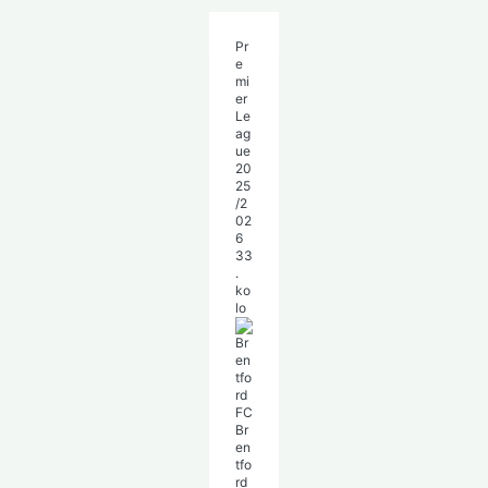
Pr
e
mi
er
Le
ag
ue
20
25
/2
02
6
33
.
ko
lo
Br
en
tfo
rd