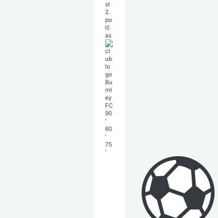
st
2.
po
lč
as
Bu
rnl
ey
FC
90
'
60
'
75
'