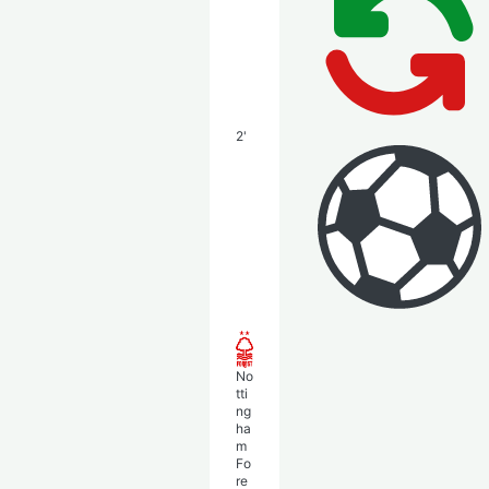
2'
No
tti
ng
ha
m
Fo
re