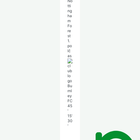
No
tti
ng
ha
m
Fo
re
st
1.
po
lč
as
Bu
rnl
ey
FC
45
'
15'
30
'