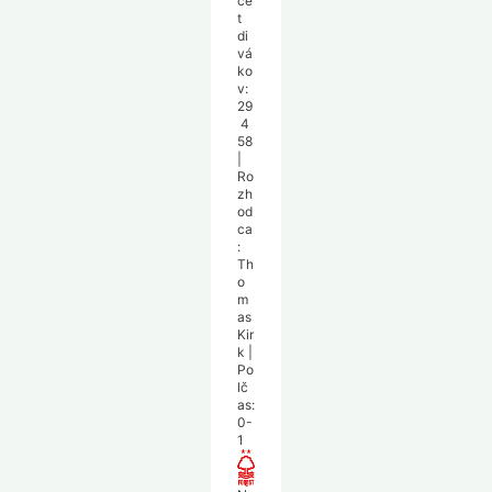
če
t
di
vá
ko
v:
29
4
58
|
Ro
zh
od
ca
:
Th
o
m
as
Kir
k
|
Po
lč
as:
0-
1