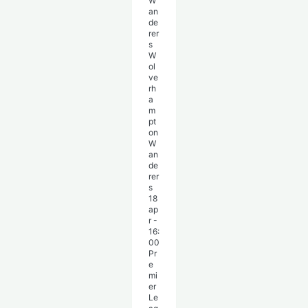
W
ol
ve
rh
a
m
pt
on
W
an
de
rer
s
18
ap
r
-
16:
00
Pr
e
mi
er
Le