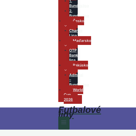
1.
Bundesliga
2.
Bundesliga
Česko
Chance
Liga
Maďarsko
OTP
Bank
liga
Rakúsko
Admiral
–
Bundesliga
World
Cup
2026
Futbalové
ligy