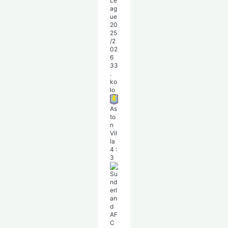
Le
ag
ue
20
25
/2
02
6
33
.
ko
lo
As
to
n
Vil
la
4
:
3