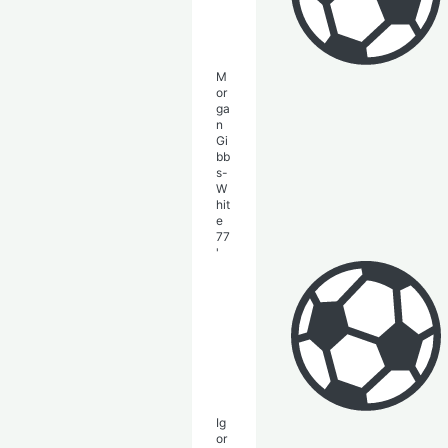
M
or
ga
n
Gi
bb
s-
W
hit
e
77
'
Ig
or