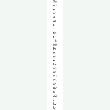
Su
nd
erl
an
d
AF
C
19
ap
r
-
15:
00
Pr
e
mi
er
Le
ag
ue
20
25
/2
02
6
33
.
ko
lo