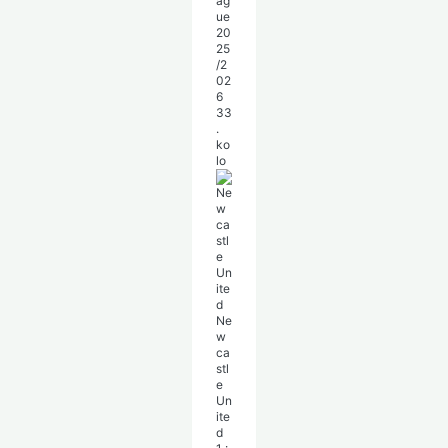
ag
ue
20
25
/2
02
6
33
.
ko
lo
Ne
w
ca
stl
e
Un
ite
d