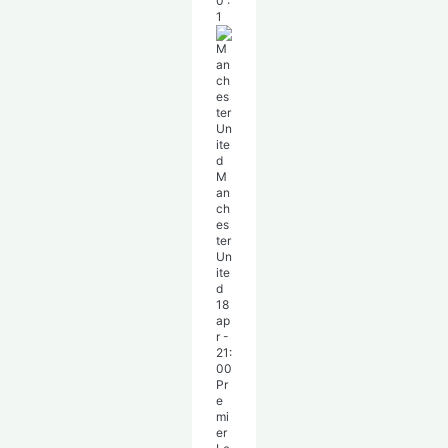
0
:
1
M
an
ch
es
ter
Un
ite
d
18
ap
r
-
21:
00
Pr
e
mi
er