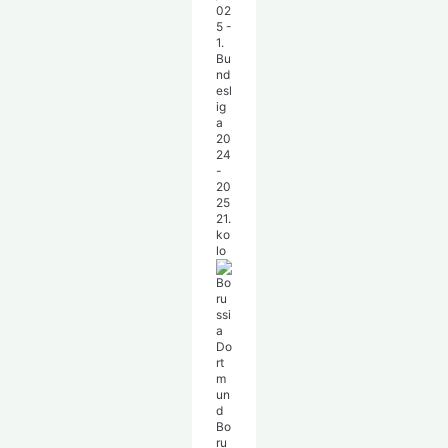
02
5 -
1.
Bu
nd
esl
ig
a
20
24
-
20
25
21.
ko
lo
Bo
ru