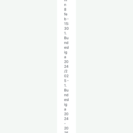
n
8
fe
b
-
15:
30
1.
Bu
nd
esl
ig
a
20
24
/2
02
5 -
1.
Bu
nd
esl
ig
a
20
24
-
20
25