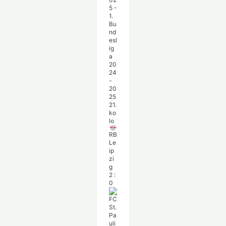
5 -
1.
Bu
nd
esl
ig
a
20
24
-
20
25
21.
ko
lo
RB
Le
ip
zi
g
2
:
0