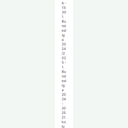
b
-
15:
30
1.
Bu
nd
esl
ig
a
20
24
/2
02
5 -
1.
Bu
nd
esl
ig
a
20
24
-
20
25
21.
ko
lo