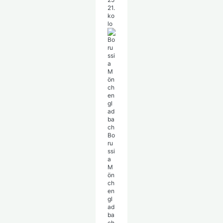
21.
ko
lo
Bo
ru
ssi
a
M
ön
ch
en
gl
ad
ba
ch