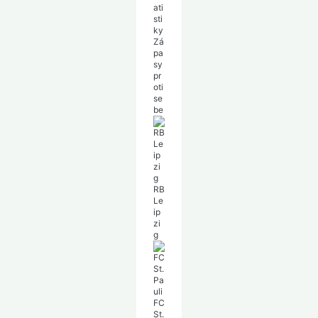
ati
sti
ky
Zá
pa
sy
pr
oti
se
be
RB
Le
ip
zi
g
FC
St.