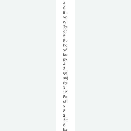
4
0
Br
vn
o/
Ty
č
1
5
Ro
ho
vé
ko
py
4
2
Of
saj
dy
3
12
Fa
ul
y
8
2
Žlt
é
ka