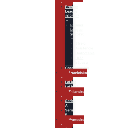
Premier
League
2026/27
Premier
League
2025/26
Strelci
Asistencie
Hodnotenie
Hráč
zápasu
Championship
Španielsko
LaLiga
LaLiga2
Taliansko
Serie
A
Serie
B
Nemecko