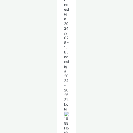
nd
esl
ig
a
20
24
/2
02
5 -
1.
Bu
nd
esl
ig
a
20
24
-
20
25
21.
ko
lo