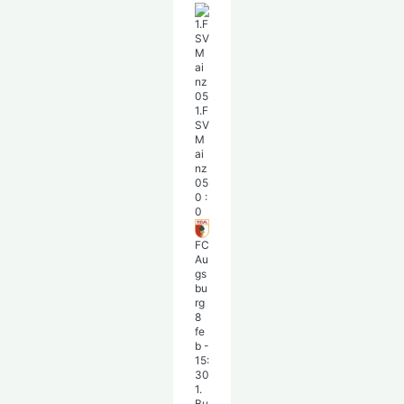
1.F
SV
M
ai
nz
05
0
:
0
FC
Au
gs
bu
rg
8
fe
b
-
15:
30
1.
Bu