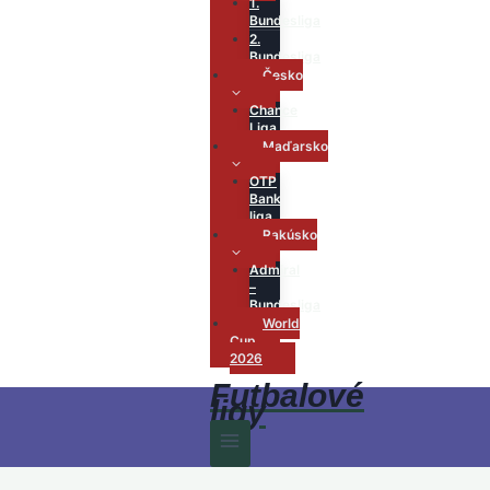
1.
Bundesliga
2.
Bundesliga
Česko
Chance
Liga
Maďarsko
OTP
Bank
liga
Rakúsko
Admiral
–
Bundesliga
World
Cup
2026
Futbalové
ligy