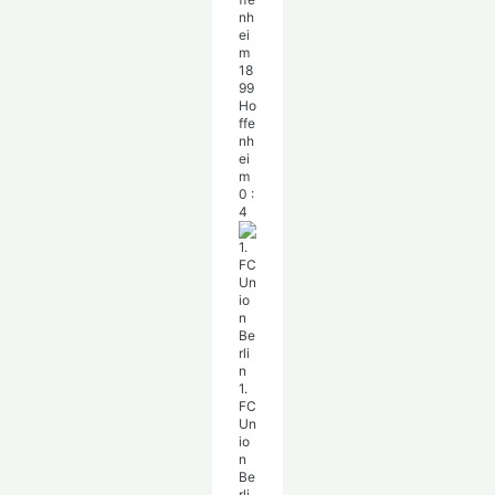
18
99
Ho
ffe
nh
ei
m
0
:
4
1.
FC
Un
io
n
Be
rli