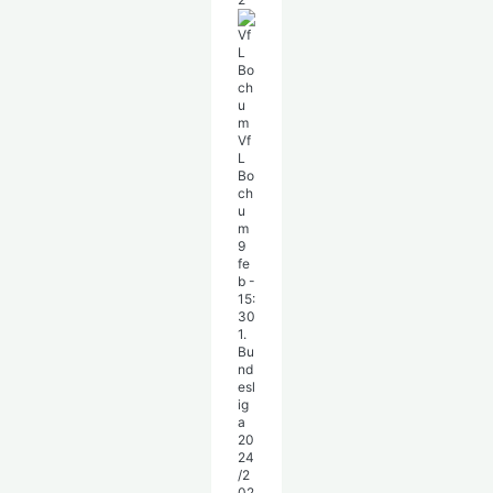
Vf
L
Bo
ch
u
m
9
fe
b
-
15:
30
1.
Bu
nd
esl
ig
a
20
24
/2
02