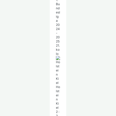
Bu
nd
esl
ig
a
20
24
-
20
25
21.
ko
lo
Ho
lst
ei
n
Ki
el
2
:
2