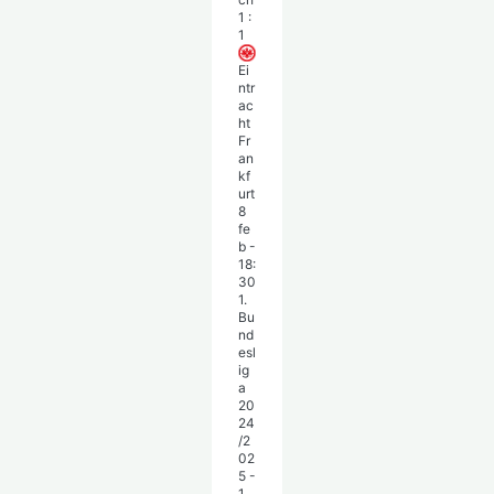
1
:
1
Ei
ntr
ac
ht
Fr
an
kf
urt
8
fe
b
-
18:
30
1.
Bu
nd
esl
ig
a
20
24
/2
02
5 -
1.