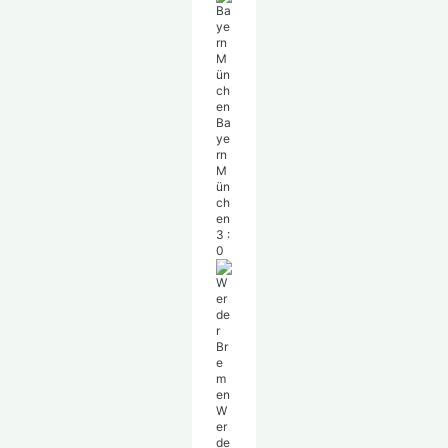
Ba
ye
rn
M
ün
ch
en
3
:
0
W
er
de