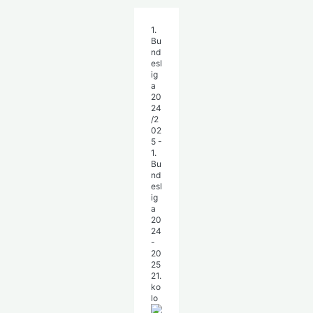
1.
Bu
nd
esl
ig
a
20
24
/2
02
5 -
1.
Bu
nd
esl
ig
a
20
24
-
20
25
21.
ko
lo