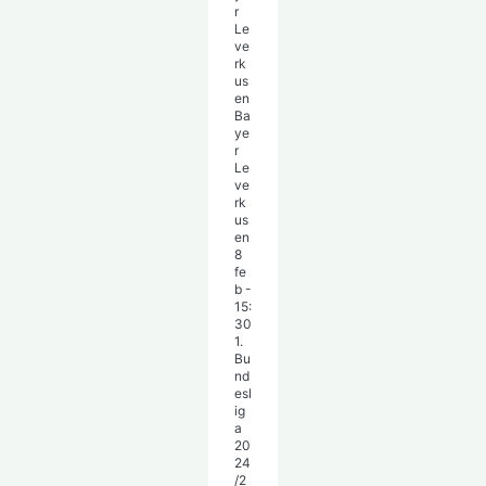
Ba
ye
r
Le
ve
rk
us
en
8
fe
b
-
15:
30
1.
Bu
nd
esl
ig
a
20
24
/2