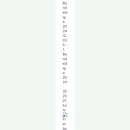
Bu
nd
esl
ig
a
20
24
/2
02
5 -
1.
Bu
nd
esl
ig
a
20
24
-
20
25
21.
ko
lo