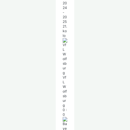
20
24
-
20
25
21.
ko
lo
Vf
L
W
olf
sb
ur
g
0
:
0