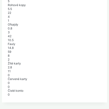
5
Rohové kopy
5.5
22
4
1
Ofsajdy
0.8
3
42
10.5
Fauly
14.8
59
8
2
Žlté karty
2.8
11
0
Červené karty
0
0
Čisté konto
0