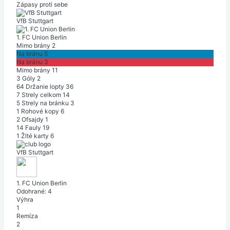
Zápasy proti sebe
VfB Stuttgart
1. FC Union Berlin
Mimo brány
2
Na bránu
5
Na bránu
3
Mimo brány
11
3
Góly
2
64
Držanie lopty
36
7
Strely celkom
14
5
Strely na bránku
3
1
Rohové kopy
6
2
Ofsajdy
1
14
Fauly
19
1
Žlté karty
6
VfB Stuttgart
1. FC Union Berlin
Odohrané:
4
Výhra
1
Remíza
2