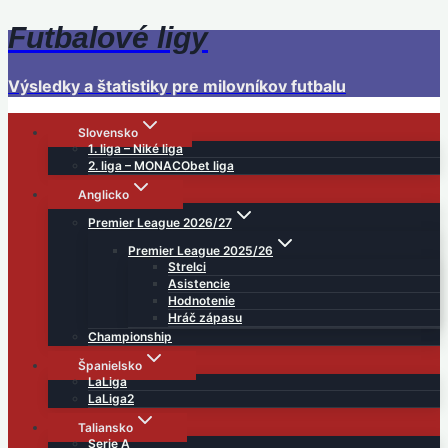
Futbalové ligy
Skip
to
content
Výsledky a štatistiky pre milovníkov futbalu
Slovensko
1. liga – Niké liga
2. liga – MONACObet liga
Anglicko
Premier League 2026/27
Premier League 2025/26
Strelci
Asistencie
Hodnotenie
Hráč zápasu
Championship
Španielsko
LaLiga
LaLiga2
Taliansko
Serie A