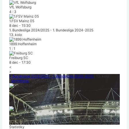
VfL Wolfsburg
4
:
3
1.FSV Mainz 05
8 dec
-
15:30
1. Bundesliga 2024/2025 - 1. Bundesliga 2024-2025
13. kolo
1899 Hoffenheim
1
:
1
Freiburg SC
8 dec
-
17:30
<
>
1. Bundesliga 2024/2025 - 1. Bundesliga 2024-2025
|
13. kolo
|
MHPArena
|
06/12/2024
-
20:30
VfB Stuttgart
v
r
p
v
r
3
:
2
Konečný výsledok
1. FC Union Berlin
r
p
r
p
p
|
Počet divákov: 59 000
|
Polčas: 0-1
Štatistiky