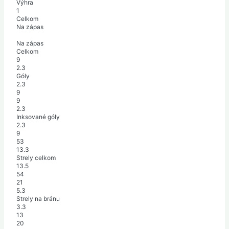
Výhra
1
Celkom
Na zápas
Na zápas
Celkom
9
2.3
Góly
2.3
9
9
2.3
Inksované góly
2.3
9
53
13.3
Strely celkom
13.5
54
21
5.3
Strely na bránu
3.3
13
20